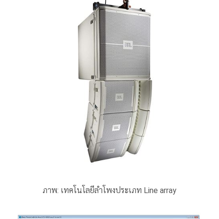
ภาพ:
เทคโนโลยี
ลำโพง
ประเภท Line array