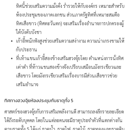
ทิศนี้ช่วยเสริมความมั่งคั่ง ร่ำรวยให้กับองค์กร เหมาะสำหรับ
ห้องประชุมของภาคเอกชน ส่วนภาครัฐทิศที่เหมาะสมคือ
ทิศเสือขาว (ทิศตะวันตก) จะเสริมเรื่องอำนาจการปกครองผู้
ใต้บังคับบังชา
เก้าอี้พนักพิงสูงช่วยเสริมความสง่างาม ความน่าเกรงขามให้
กับประธาน
ที่เท้าแขนเก้าอี้สองข้างเสริมฮวงจุ้ยโดย ตำแหน่งการนั่งทิศ
เต่าดำ ที่ท้าวแขนสองข้างจึงเปรียบเสมือนมังกรเขียวและ
เสือขาว โดยมังกรเขียวเสริมเรื่องบารมีส่วนเสือขาวช่วย
เสริมอำนาจ
ทิศทางฮวงจุ้ยห้องประชุมกับธาตุทั้ง 5
ศาสตร์ของฮวงจุ้ยกับการเสริมพลังงานดี สามารถลงลึกรายละเอียด
ได้ถึงระดับบุคคล โดยในแต่ละคนจะมีธาตุประจำตัวที่แตกต่างกัน
ตามธาตุทั้ง 5 ได้แก่ ธาตุน้ำ, ธาตุไฟ, ธาตุไม้, ธาตุทองและธาตุดิน