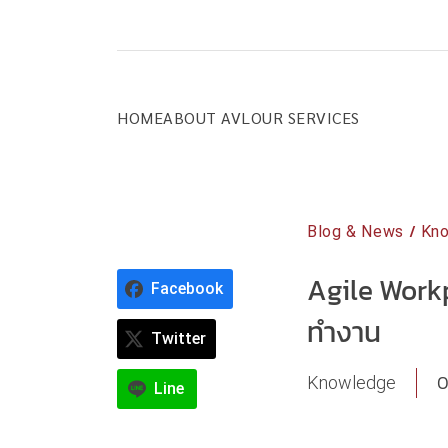
Skip
to
content
HOME
ABOUT AVL
OUR SERVICES
/
Blog & News
Kn
Agile Workp
Facebook
ทำงาน
Twitter
0
Knowledge
Line