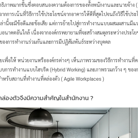
สิทธิภาพมากขึ้นซึ่งตอบสนองความต้องการของทั้งพนักงานและนายจ้าง ( 
ากการเน้นที่วิธีการใช้ประโยชน์จากอาคารให้ดีที่สุดไปจนถึงวิธีใช้ประโ
เหล่านี้จะมีข้อดีและข้อเสีย แต่การย้ายไปสู่การทำงานแบบผสมผสานมีแน
บอนาคตอันใกล้ เนื่องจากองค์กรพยายามที่จะสร้างสมดุลระหว่างประ
ของการทำงานร่วมกันและการมีปฏิสัมพันธ์ระหว่างบุคคล
ายเพื่อให้ หน่วยงานหรือองค์กรต่างๆ เห็นภาพรวมของวิธีการทํางานที่คล
แบบการทำงานแบบไฮบริด (Hybrid Working) และภาพรวมกว้าง ๆ ขอ
าหรับสถานที่ทํางานที่คล่องตัว ( Agile Workplaces )
่คล่องตัวจึงมีความสําคัญในสำนักงาน ?