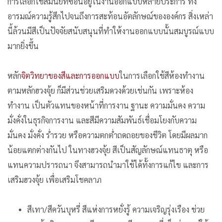
การเลือกใช้สีมีนัยที่ซ่อนอยู่ในงานออกแบบหลายประการ ทั้ง
อารมณ์ความรู้สึกไปจนถึงการสะท้อนอัตลักษณ์ขององค์กร สิ่งเหล่า
นี้ล้วนมีสีเป็นปัจจัยสนับสนุนที่ทำให้งานออกแบบนั้นสมบูรณ์แบบ
มากยิ่งขึ้น
หลัก
จิตวิทยาของสีและการออกแบบ
ในการเลือกใช้สีห้องทำงาน
ตามหลักฮวงจุ้ย ก็มีส่วนช่วยเสริมดวงด้วยเช่นกัน เพราะห้อง
ทำงาน เป็นตัวแทนของหน้าที่การงาน ฐานะ ความมั่นคง ความ
มั่งคั่งในธุรกิจการงาน และสีมีความสัมพันธ์เชื่อมโยงกับความ
มั่นคง มั่งคั่ง ร่ำรวย หรือความตกต่ำถดถอยของชีวิต โดยมีผลมาก
น้อยแตกต่างกันไป ในทางฮวงจุ้ย สีเป็นสัญลักษณ์แทนธาตุ หรือ
แทนความปรารถนา จึงสามารถนำมาใช้ได้ทั้งการแก้ไข และการ
เสริมฮวงจุ้ย เพื่อเสริมโชคลาภ
สีเทา/สีควันบุหรี่ สีแห่งการหยั่งรู้ ความเจริญรุ่งเรือง ช่วย