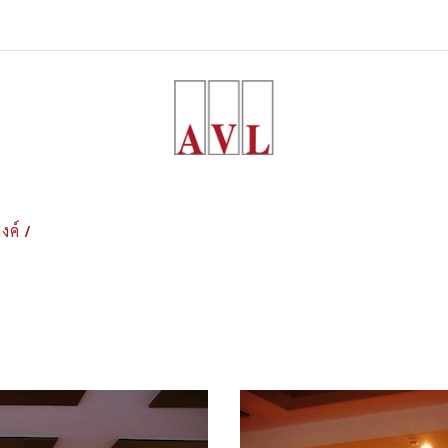
/
งค์